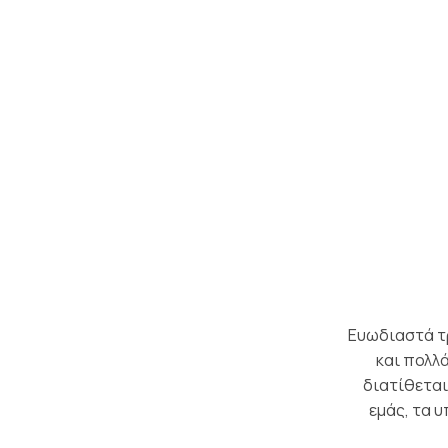
SUMMER (
Ευωδιαστά τρ
και πολλ
διατίθεται
εμάς, τα 