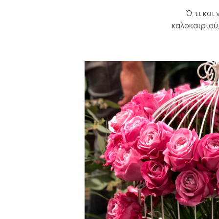
Ό,τι και
καλοκαιριού